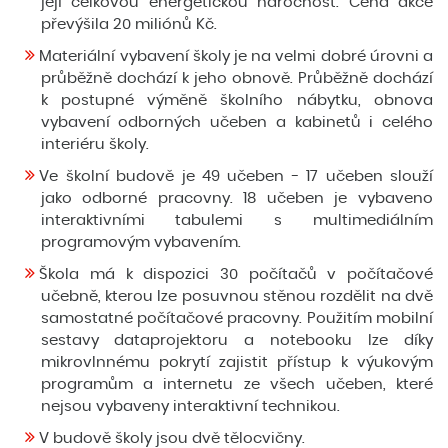
její celkovou energetickou náročnost. Cena akce
převýšila 20 miliónů Kč.
Materiální vybavení školy je na velmi dobré úrovni a
průběžně dochází k jeho obnově. Průběžně dochází
k postupné výměně školního nábytku, obnova
vybavení odborných učeben a kabinetů i celého
interiéru školy.
Ve školní budově je 49 učeben - 17 učeben slouží
jako odborné pracovny. 18 učeben je vybaveno
interaktivními tabulemi s multimediálním
programovým vybavením.
Škola má k dispozici 30 počítačů v počítačové
učebně, kterou lze posuvnou stěnou rozdělit na dvě
samostatné počítačové pracovny. Použitím mobilní
sestavy dataprojektoru a notebooku lze díky
mikrovlnnému pokrytí zajistit přístup k výukovým
programům a internetu ze všech učeben, které
nejsou vybaveny interaktivní technikou.
V budově školy jsou dvě tělocvičny.