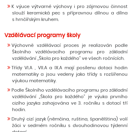
K výuce výtvarné výchovy i pro zájmovou činnost
slouží keramická pec s přípravnou dílnou a dílna
s hrnčířským kruhem.
Vzdělávací programy školy
Výchovně vzdělávací proces je realizován podle
Školního vzdělávacího programu pro základní
vzdělávání „Škola pro každého“ ve všech ročnících.
Třídy VI.A , VII.A a IX.A mají posílenu dotaci hodin
matematiky a jsou vedeny jako třídy s rozšířenou
výukou matematiky.
Podle Školního vzdělávacího programu pro základní
vzdělávání „Škola pro každého“ je výuka prvního
cizího jazyka zahajována ve 3. ročníku s dotací tří
hodin.
Druhý cizí jazyk (němčina, ruština, španělština) volí
žáci v sedmém ročníku s dvouhodinovou týdenní