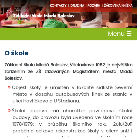
KONTAKTY
DRUŽINA
ROZVRH
ŽÁKOVSKÁ KNÍŽKA
Menu
☰
O škole
Základní škola Mladá Boleslav, Václavkova 1082 je největším
zařízením ze ZŠ zřizovaných Magistrátem města Mladá
Boleslav.
Objekt školy je umístěn v lokalitě sídliště Severní
město v dosahu autobusových linek ze stanic v
ulici Havlíčkova a U Stadionu.
Školní budova má charakter pavilónové školní
budovy, do provozu byla uvedena ve školním roce
1978/1979; v průběhu školního roku 2010/2011
proběhla celková rekonstrukce školy s cílem snížit