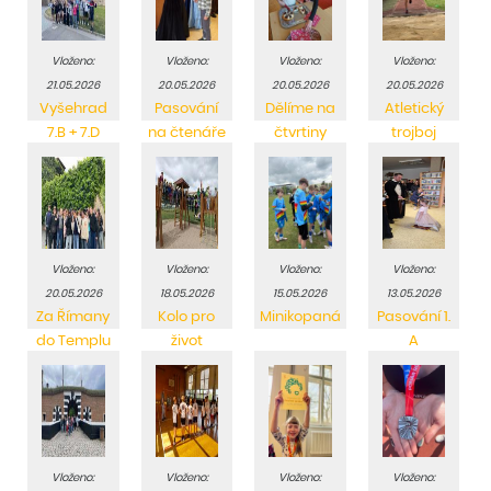
Vloženo:
Vloženo:
Vloženo:
Vloženo:
21.05.2026
20.05.2026
20.05.2026
20.05.2026
Vyšehrad
Pasování
Dělíme na
Atletický
7.B + 7.D
na čtenáře
čtvrtiny
trojboj
1. C
Vloženo:
Vloženo:
Vloženo:
Vloženo:
20.05.2026
18.05.2026
15.05.2026
13.05.2026
Za Římany
Kolo pro
Minikopaná
Pasování 1.
do Templu
život
A
Vloženo:
Vloženo:
Vloženo:
Vloženo: