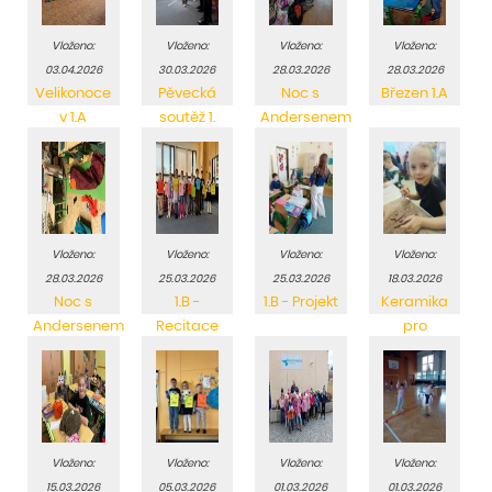
Vloženo:
Vloženo:
Vloženo:
Vloženo:
03.04.2026
30.03.2026
28.03.2026
28.03.2026
Velikonoce
Pěvecká
Noc s
Březen 1.A
v 1.A
soutěž 1.
Andersenem
ročníků
2.A, 2.C
Vloženo:
Vloženo:
Vloženo:
Vloženo:
28.03.2026
25.03.2026
25.03.2026
18.03.2026
Noc s
1.B -
1.B - Projekt
Keramika
Andersenem
Recitace
pro
3.A
předškoláky
Vloženo:
Vloženo:
Vloženo:
Vloženo:
15.03.2026
05.03.2026
01.03.2026
01.03.2026