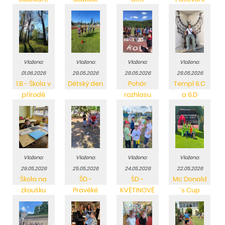
1.C
na čtenáře
Vloženo:
Vloženo:
Vloženo:
Vloženo:
01.06.2026
29.05.2026
29.05.2026
29.05.2026
1.B - Škola v
Dětský den
Pohár
Templ 6.C
přírodě
rozhlasu
a 6.D
krajské kolo
Vloženo:
Vloženo:
Vloženo:
Vloženo:
29.05.2026
25.05.2026
24.05.2026
22.05.2026
Škola na
ŠD -
ŠD -
Mc Donald
zkoušku
Pravěké
KVĚTINOVÉ
´s Cup
dovádění
ODPOLEDNE
Krajské
kolo