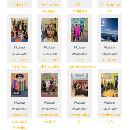
Fotky 1. C
Recitační
1.B -
1.B - Hodiny
soutěž 1.
Poslední
TV
tříd
lekce
plavaní
Vloženo:
Vloženo:
Vloženo:
Vloženo:
01.03.2026
01.03.2026
26.02.2026
26.02.2026
ŠD - Kdo
ŠD - Zimní
Den
LK Alpy
netančí,
olympijské
karnevalových
toho
hry
kostýmů
hudba
roztočí!
Vloženo:
Vloženo:
Vloženo:
Vloženo:
25.02.2026
25.02.2026
25.02.2026
24.02.2026
Pěvecká
Karneval
Karneval 4.
Prosinec ve
soutěž 2.
ve 2. A
C
4. A
ročníků