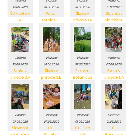
Vloženo:
Vloženo:
Vloženo:
Vloženo:
14.06.2026
10.06.2026
10.06.2026
10.06.2026
ŠD - Léto v
Pohár
Škola v
Slavnost
ŠD
rozhlasu -
přírodě 1.A
Slabikáře
republikové
1.A
finále
Vloženo:
Vloženo:
Vloženo:
Vloženo:
10.06.2026
10.06.2026
07.06.2026
07.06.2026
Škola v
Škola v
Exkurze
Škola v
přírodě 3.A
přírodě 3.B
Botanicus
přírodě 1. A
2. A
a 1. C
Vloženo:
Vloženo:
Vloženo:
Vloženo:
07.06.2026
07.06.2026
01.06.2026
01.06.2026
Slavnost
1.B -
1.B - Den
1.B -
slabikáře
Slabikář
dětí
Pasování