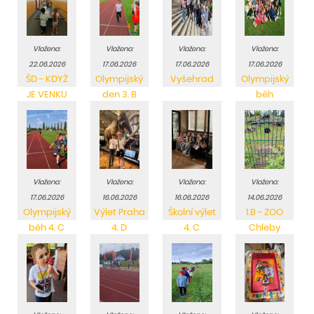
Vloženo:
Vloženo:
Vloženo:
Vloženo:
22.06.2026
17.06.2026
17.06.2026
17.06.2026
ŠD - KDYŽ
Olympijský
Vyšehrad
Olympijský
JE VENKU
den 3. B
běh
HORKO
Vloženo:
Vloženo:
Vloženo:
Vloženo:
17.06.2026
16.06.2026
16.06.2026
14.06.2026
Olympijský
Výlet Praha
Školní výlet
1.B - ZOO
běh 4. C
4. D
4. C
Chleby