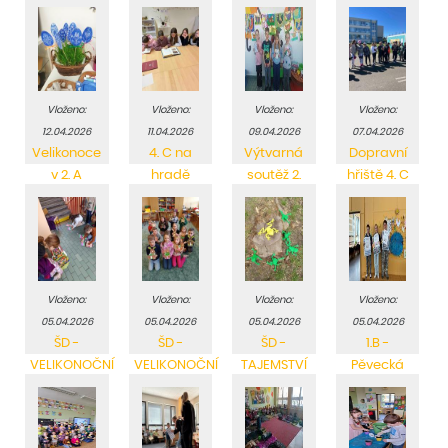
Vloženo:
Vloženo:
Vloženo:
Vloženo:
12.04.2026
11.04.2026
09.04.2026
07.04.2026
Velikonoce
4. C na
Výtvarná
Dopravní
v 2. A
hradě
soutěž 2.
hřiště 4. C
tříd
Vloženo:
Vloženo:
Vloženo:
Vloženo:
05.04.2026
05.04.2026
05.04.2026
05.04.2026
ŠD -
ŠD -
ŠD -
1.B -
VELIKONOČNÍ
VELIKONOČNÍ
TAJEMSTVÍ
Pěvecká
SOUTĚŽE
ZAJÍČCI
ŽABÍHO
soutěž
RYBNÍKA