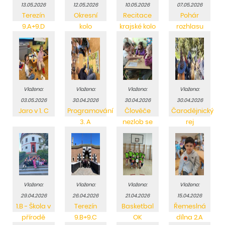
13.05.2026
12.05.2026
10.05.2026
07.05.2026
Terezín
Okresní
Recitace
Pohár
9.A+9.D
kolo
krajské kolo
rozhlasu
vybíjené
Vloženo:
Vloženo:
Vloženo:
Vloženo:
03.05.2026
30.04.2026
30.04.2026
30.04.2026
Jaro v 1. C
Programování
Člověče
Čarodějnický
3. A
nezlob se
rej
Vloženo:
Vloženo:
Vloženo:
Vloženo:
29.04.2026
26.04.2026
21.04.2026
15.04.2026
1.B - Škola v
Terezín
Basketbal
Řemeslná
přírodě
9.B+9.C
OK
dílna 2.A