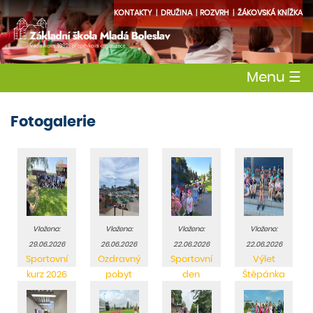
KONTAKTY
DRUŽINA
ROZVRH
ŽÁKOVSKÁ KNÍŽKA
Menu
☰
Fotogalerie
Vloženo:
Vloženo:
Vloženo:
Vloženo:
29.06.2026
26.06.2026
22.06.2026
22.06.2026
Sportovní
Ozdravný
Sportovní
Výlet
kurz 2026
pobyt
den
Štěpánka
Španělsko