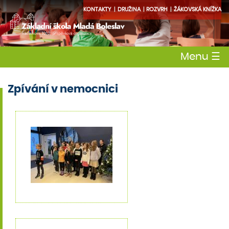
KONTAKTY
DRUŽINA
ROZVRH
ŽÁKOVSKÁ KNÍŽKA
Menu
☰
Zpívání v nemocnici