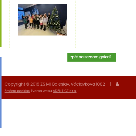
zpět na seznam galerií ...
Copyright © 2018 ZŠ Ml. Boleslav, Václavkova 1082
|
Změna cookies
Tvorba webu
ADENT CZ s.r.o.