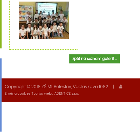
zpět na seznam galerií ...
Copyright © 2018 ZŠ Ml. Boleslav, Václavkova 1082
|
Změna cookies
Tvorba webu
ADENT CZ s.r.o.