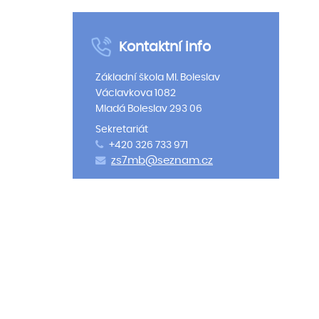
Kontaktní info
Základní škola Ml. Boleslav
Václavkova 1082
Mladá Boleslav 293 06
Sekretariát
+420 326 733 971
zs7mb@seznam.cz