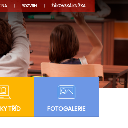
INA
ROZVRH
ŽÁKOVSKÁ KNÍŽKA
KY TŘÍD
FOTOGALERIE