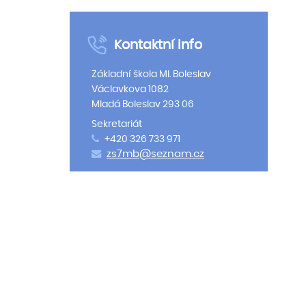
Kontaktní info
Základní škola Ml. Boleslav
Václavkova 1082
Mladá Boleslav 293 06
Sekretariát
+420 326 733 971
zs7mb@seznam.cz