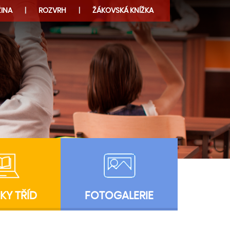
INA
ROZVRH
ŽÁKOVSKÁ KNÍŽKA
KY TŘÍD
FOTOGALERIE