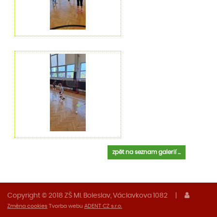
zpět na seznam galerií ...
Copyright © 2018 ZŠ Ml. Boleslav, Václavkova 1082
|
Změna cookies
Tvorba webu
ADENT CZ s.r.o.