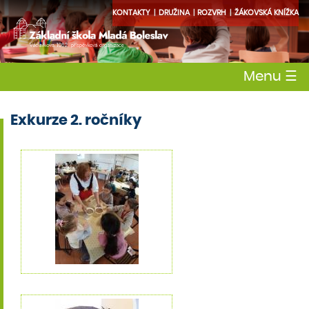
KONTAKTY
DRUŽINA
ROZVRH
ŽÁKOVSKÁ KNÍŽKA
Menu
☰
Exkurze 2. ročníky