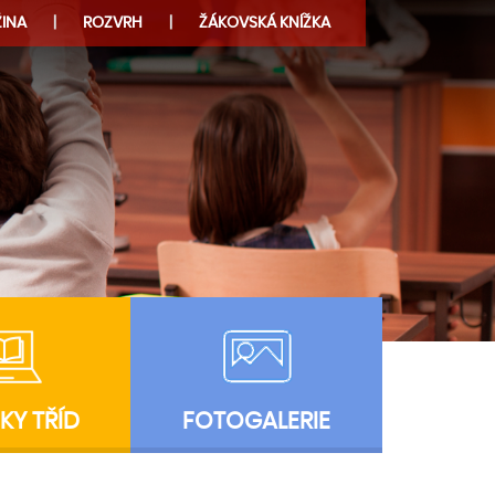
INA
ROZVRH
ŽÁKOVSKÁ KNÍŽKA
KY TŘÍD
FOTOGALERIE