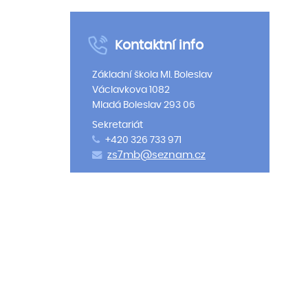
Kontaktní info
Základní škola Ml. Boleslav
Václavkova 1082
Mladá Boleslav 293 06
Sekretariát
+420 326 733 971
zs7mb@seznam.cz