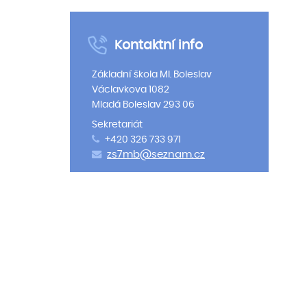
Kontaktní info
Základní škola Ml. Boleslav
Václavkova 1082
Mladá Boleslav 293 06
Sekretariát
+420 326 733 971
zs7mb@seznam.cz