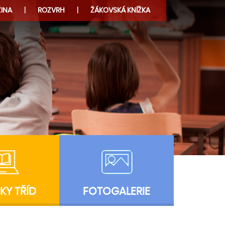
INA
ROZVRH
ŽÁKOVSKÁ KNÍŽKA
KY TŘÍD
FOTOGALERIE