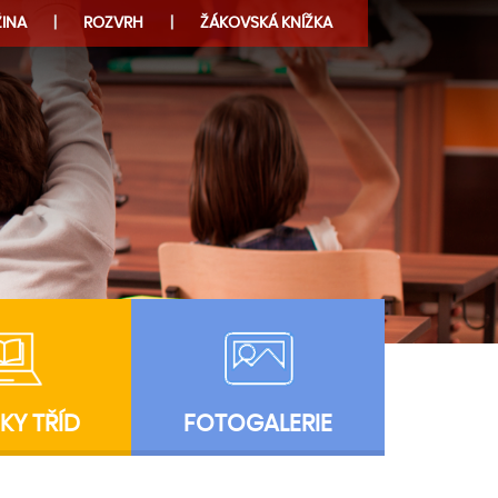
INA
ROZVRH
ŽÁKOVSKÁ KNÍŽKA
KY TŘÍD
FOTOGALERIE