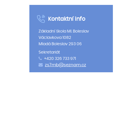
Kontaktní info
Základní škola Ml. Boleslav
Václavkova 1082
Mladá Boleslav 293 06
Sekretariát
+420 326 733 971
zs7mb@seznam.cz