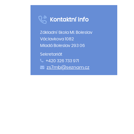
Kontaktní info
Základní škola Ml. Boleslav
Václavkova 1082
Mladá Boleslav 293 06
Sekretariát
+420 326 733 971
zs7mb@seznam.cz