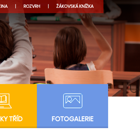
INA
ROZVRH
ŽÁKOVSKÁ KNÍŽKA
KY TŘÍD
FOTOGALERIE