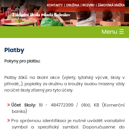
KONTAKTY
DRUŽINA
ROZVRH
ŽÁKOVSKÁ KNÍŽKA
Menu
☰
Platby
Pokyny pro platbu:
Platby žáků na školní akce (výlety, lyžařský výcvik, školy v
přírodě,...), poplatky za družinu a kroužky budou hrazeny vždy
na účet školy zřízený pro tyto účely.
Účet školy:
19 - 484772399 / 0100, KB (Komerční
banka)
Pro správnou identifikaci je nutné uvádět variabilní
symbol a specifický symbol. Doporučujeme do